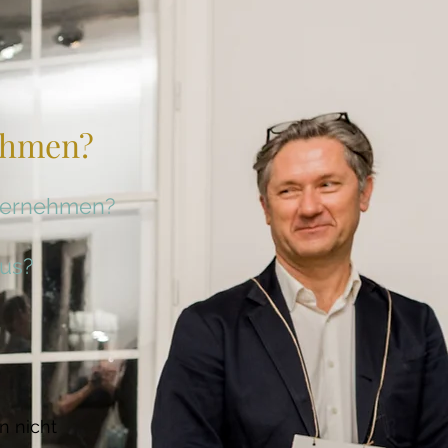
nehmen?
nternehmen?
us?​
n nicht