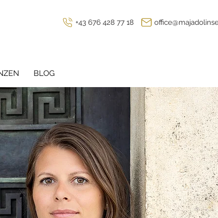
+43 676 428 77 18
office@majadolins
NZEN
BLOG