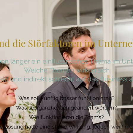
ind die Störfaktoren im Unter
hon länger ein einflussreiches Thema im U
​Welche Themen wirken sich
ekt und indirekt schlecht auf das Business a
Was soll künftig besser funktionieren?
Was soll ganzheitlich geändert werden?
Wie funktionieren die Teams?
 Lösung hätte eine starke Wirkung, jedoch weiß ma