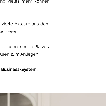
 und vieles mehr können
olvierte Akteure aus dem
ionieren.
assenden, neuen Platzes,
uren zum Anliegen.
m Business-System.