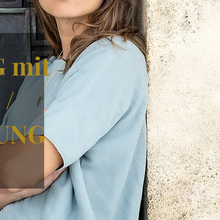
 mit
/
UNG