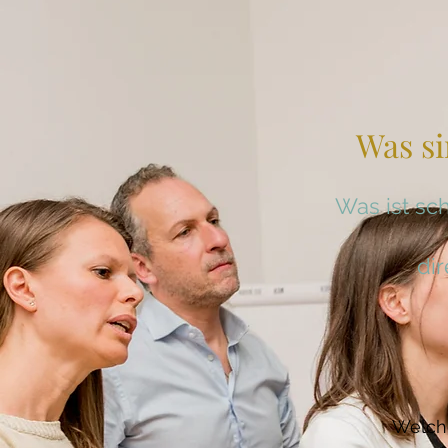
Was s
Was ist sc
dir
Welche