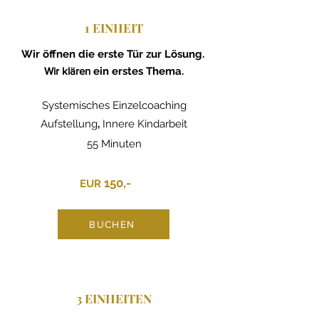
1 EINHEIT
Setup

Wir öffnen die erste Tür zur Lösung.
​
Die Aufstellung findet im Einzelsetting 
Wir klären
ein erstes Thema.
statt.​ Aufgestellt wird mit Gegenständen 
als Vertreter für die Themen und realen 
Systemisches Einzelcoaching
Akteure. Ich stelle mich ggf. in die 
Positionen, um mehr zu den Vertretern 
Aufstellung
​,
Innere Kindarbeit
zu erfahren.​​ Es erfolgt online remote 
55 Minuten
per Video-Call oder live vor Ort. Beides 
funktioniert gleichermaßen wirksam.​
150,-
EUR
​
BUCHEN
3 EINHEITEN