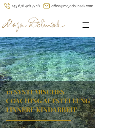
+43 676 428 77 18
office@majadolinsek.com
1:1 SYSTEMISCHES
COACHING AUFSTELLUNG
I INNERE KINDARBEIT