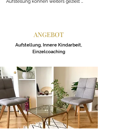
Aufstellung können weiters gezielt 
nächste Schritte abgeleitet werden. 
Maßnahmen und Handlsungsoptionen 
für deinen neuen Alltag können 
definiert und umgesetzt werden.

ANGEBOT
Aufstellung, Innere Kindarbeit,
Einzelcoaching
Nutzen

Themenfelder können rasch sichtbar 
gemacht und Klarheit gewonnen 
werden. Komplexe Themen sind 
sogleich abbildbar und greifbar 
gemacht. Handlungen können 
abgeleitet werden und 
Veränderungsarbeit kann gleich statt 
finden. Die neue Positionierung wirkt 
weitreichend im System.
