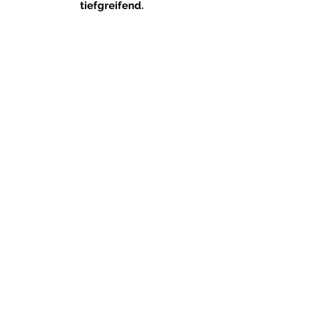
tiefgreifend.
Systemisches Einzelcoaching
Aufstellung
​,
Innere Kindarbeit
1 Einheit 55 Minuten
0,-
5x EUR 69
1.350,- ​
10x EUR
BUCHEN